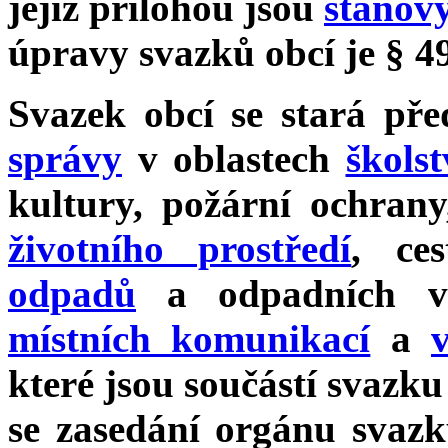
jejíž přílohou jsou
stanov
úpravy svazků obcí je § 
Svazek obcí se stará př
správy
v oblastech
školst
kultury, požární ochran
životního prostředí
, ce
odpadů
a odpadních v
místních komunikací
a
které jsou součástí svazku
se zasedání orgánu svaz