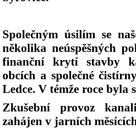
Společným úsilím se na
několika neúspěšných po
finanční krytí stavby k
obcích a společné čistír
Ledce. V témže roce byla 
Zkušební provoz kana
zahájen v jarních měsícíc