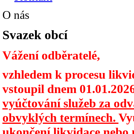
O nás
Svazek obcí
Vážení odběratelé,
vzhledem k procesu likvi
vstoupil dnem 01.01.202
vyúčtování služeb za od
obvyklých termínech.
Vy
ukončení likvidace nebo 