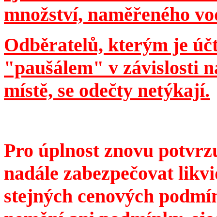
množství, naměřeného v
Odběratelů, kterým je úč
"paušálem" v závislosti 
místě, se odečty netýkají.
Pro úplnost znovu potvrzu
nadále zabezpečovat likv
stejných cenových podmíne