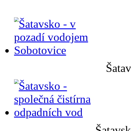
Šatav
Šatavsk