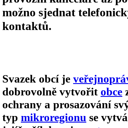
možno sjednat telefonick
kontaktů.
Svazek obcí
je
veřejnoprá
dobrovolně vytvořit
obce
z
ochrany a prosazování sv
typ
mikroregionu
se vytv